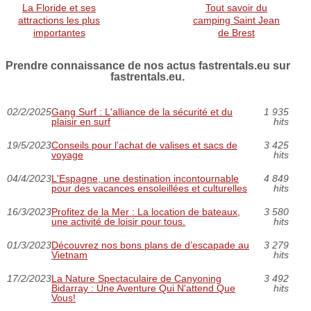
La Floride et ses
Tout savoir du
attractions les plus
camping Saint Jean
importantes
de Brest
Prendre connaissance de nos actus fastrentals.eu sur
fastrentals.eu.
02/2/2025
Gang Surf : L'alliance de la sécurité et du
1 935
plaisir en surf
hits
19/5/2023
Conseils pour l’achat de valises et sacs de
3 425
voyage
hits
04/4/2023
L'Espagne, une destination incontournable
4 849
pour des vacances ensoleillées et culturelles
hits
16/3/2023
Profitez de la Mer : La location de bateaux,
3 580
une activité de loisir pour tous.
hits
01/3/2023
Découvrez nos bons plans de d’escapade au
3 279
Vietnam
hits
17/2/2023
La Nature Spectaculaire de Canyoning
3 492
Bidarray : Une Aventure Qui N'attend Que
hits
Vous!