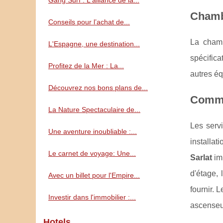
Gang Surf : L'alliance de la...
Chambr
Conseils pour l’achat de...
La chambr
L'Espagne, une destination...
spécifica
Profitez de la Mer : La...
autres éq
Découvrez nos bons plans de...
Commod
La Nature Spectaculaire de...
Les servi
Une aventure inoubliable :...
installa
Le carnet de voyage: Une...
Sarlat
imp
d'étage,
Avec un billet pour l'Empire...
fournir. 
Investir dans l'immobilier :...
ascenseur
Hotels