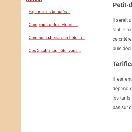
Petit-
Explorer les beautés...
Il serait
Camping Le Bois Fleuri :...
tout le m
Comment choisir son hôtel à...
ce critèr
puis déci
Ces 3 sublimes hôtel vous...
Tarifi
Il est e
dépend de
les tarif
pas sur d