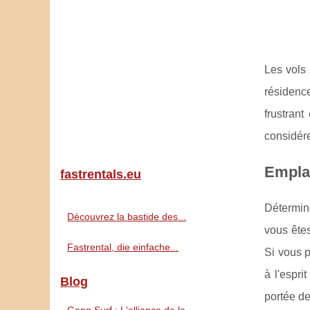
Les vols 
résidence
frustrant
considér
Emplac
fastrentals.eu
Détermine
Découvrez la bastide des...
vous ête
Fastrental, die einfache...
Si vous p
à l'espri
Blog
portée de