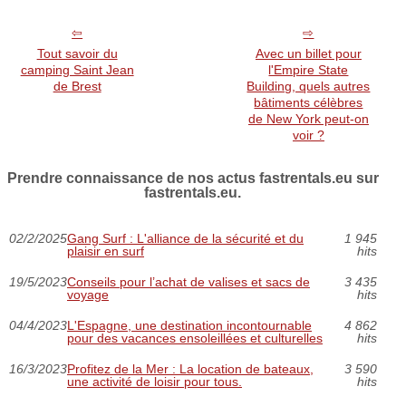
Tout savoir du
Avec un billet pour
camping Saint Jean
l'Empire State
de Brest
Building, quels autres
bâtiments célèbres
de New York peut-on
voir ?
Prendre connaissance de nos actus fastrentals.eu sur
fastrentals.eu.
02/2/2025
Gang Surf : L'alliance de la sécurité et du
1 945
plaisir en surf
hits
19/5/2023
Conseils pour l’achat de valises et sacs de
3 435
voyage
hits
04/4/2023
L'Espagne, une destination incontournable
4 862
pour des vacances ensoleillées et culturelles
hits
16/3/2023
Profitez de la Mer : La location de bateaux,
3 590
une activité de loisir pour tous.
hits