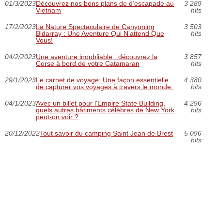
01/3/2023
Découvrez nos bons plans de d’escapade au
3 289
Vietnam
hits
17/2/2023
La Nature Spectaculaire de Canyoning
3 503
Bidarray : Une Aventure Qui N'attend Que
hits
Vous!
04/2/2023
Une aventure inoubliable : découvrez la
3 857
Corse à bord de votre Catamaran
hits
29/1/2023
Le carnet de voyage: Une façon essentielle
4 380
de capturer vos voyages à travers le monde.
hits
04/1/2023
Avec un billet pour l'Empire State Building,
4 296
quels autres bâtiments célèbres de New York
hits
peut-on voir ?
20/12/2022
Tout savoir du camping Saint Jean de Brest
5 096
hits