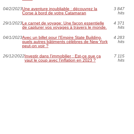
04/2/2023
Une aventure inoubliable : découvrez la
3 847
Corse à bord de votre Catamaran
hits
29/1/2023
Le carnet de voyage: Une façon essentielle
4 371
de capturer vos voyages à travers le monde.
hits
04/1/2023
Avec un billet pour l'Empire State Building,
4 283
quels autres bâtiments célèbres de New York
hits
peut-on voir ?
26/12/2022
Investir dans l'immobilier : Est-ce que ça
7 115
vaut le coup avec l'inflation en 2023 ?
hits