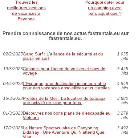
Trouvez les
Pourquoi opter pour
meilleures locations
un camping avec
de vacances à
parc aquatique ?
Bayonne
Prendre connaissance de nos actus fastrentals.eu sur
fastrentals.eu.
02/2/2025
Gang Surf : L'alliance de la sécurité et du
1 935
plaisir en surf
hits
19/5/2023
Conseils pour l’achat de valises et sacs de
3 425
voyage
hits
04/4/2023
L'Espagne, une destination incontournable
4 849
pour des vacances ensoleillées et culturelles
hits
16/3/2023
Profitez de la Mer : La location de bateaux,
3 580
une activité de loisir pour tous.
hits
01/3/2023
Découvrez nos bons plans de d’escapade au
3 279
Vietnam
hits
17/2/2023
La Nature Spectaculaire de Canyoning
3 492
Bidarray : Une Aventure Qui N'attend Que
hits
Vous!