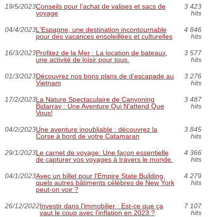
19/5/2023
Conseils pour l’achat de valises et sacs de
3 423
voyage
hits
04/4/2023
L'Espagne, une destination incontournable
4 846
pour des vacances ensoleillées et culturelles
hits
16/3/2023
Profitez de la Mer : La location de bateaux,
3 577
une activité de loisir pour tous.
hits
01/3/2023
Découvrez nos bons plans de d’escapade au
3 276
Vietnam
hits
17/2/2023
La Nature Spectaculaire de Canyoning
3 487
Bidarray : Une Aventure Qui N'attend Que
hits
Vous!
04/2/2023
Une aventure inoubliable : découvrez la
3 845
Corse à bord de votre Catamaran
hits
29/1/2023
Le carnet de voyage: Une façon essentielle
4 366
de capturer vos voyages à travers le monde.
hits
04/1/2023
Avec un billet pour l'Empire State Building,
4 279
quels autres bâtiments célèbres de New York
hits
peut-on voir ?
26/12/2022
Investir dans l'immobilier : Est-ce que ça
7 107
vaut le coup avec l'inflation en 2023 ?
hits